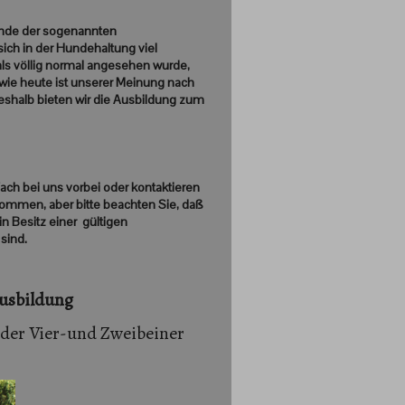
unde der sogenannten
ich in der Hundehaltung viel
ls völlig normal angesehen wurde,
 wie heute ist unserer Meinung nach
eshalb bieten wir die Ausbildung zum
ach bei uns vorbei oder kontaktieren
kommen, aber bitte beachten Sie, daß
n Besitz einer gültigen
sind.
usbildung
jeder Vier-und Zweibeiner