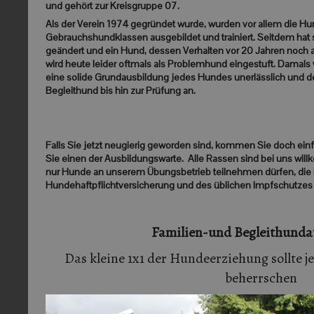
und gehört zur Kreisgruppe 07.
den
Als der Verein 1974 gegründet wurde, wurden vor allem die H
ine
Gebrauchshundklassen ausgebildet und trainiert. Seitdem hat s
geändert und ein Hund, dessen Verhalten vor 20 Jahren noch a
wird heute leider oftmals als Problemhund eingestuft. Damals
eine solide Grundausbildung jedes Hundes unerlässlich und d
Begleithund bis hin zur Prüfung an.
Falls Sie jetzt neugierig geworden sind, kommen Sie doch einf
Sie einen der Ausbildungswarte. Alle Rassen sind bei uns will
nur Hunde an unserem Übungsbetrieb teilnehmen dürfen, die i
Hundehaftpflichtversicherung und des üblichen Impfschutzes 
Familien-und Begleithunda
Das kleine 1x1 der Hundeerziehung sollte 
beherrschen